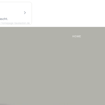
ascht.
y homepage-baukasten.de
HOME